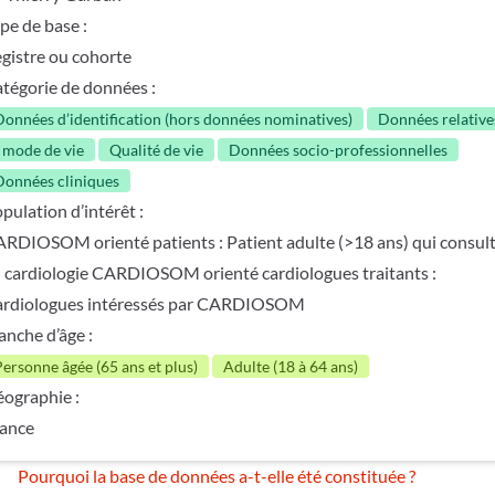
pe de base :
gistre ou cohorte
tégorie de données :
Données d’identification (hors données nominatives)
Données relative
 mode de vie
Qualité de vie
Données socio-professionnelles
Données cliniques
pulation d’intérêt :
RDIOSOM orienté patients : Patient adulte (>18 ans) qui consul
 cardiologie CARDIOSOM orienté cardiologues traitants :
rdiologues intéressés par CARDIOSOM
anche d’âge :
Personne âgée (65 ans et plus)
Adulte (18 à 64 ans)
ographie :
ance
Pourquoi la base de données a-t-elle été constituée ?