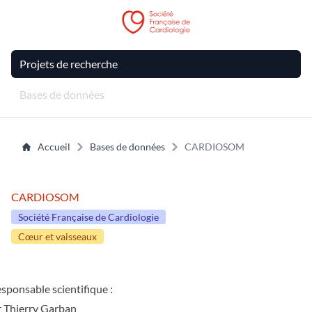
Projets de recherche
Bases de données
Accueil
Bases de données
CARDIOSOM
CARDIOSOM
Société Française de Cardiologie
Cœur et vaisseaux
sponsable scientifique :
 Thierry Garban