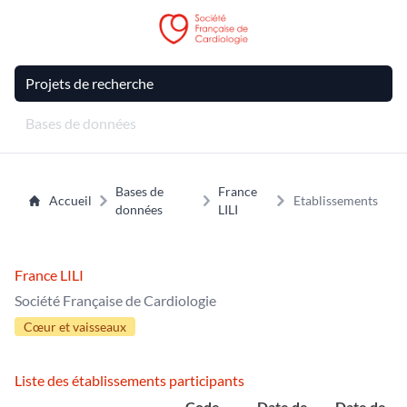
Projets de recherche
Bases de données
Bases de
France
Accueil
Etablissements
données
LILI
France LILI
Société Française de Cardiologie
Cœur et vaisseaux
Liste des établissements participants
Code
Date de
Date de